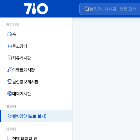
커뮤니티
홈
중고장터
자유게시판
이벤트게시판
클럽홍보게시판
대회게시판
볼링장
볼링장(지도로 보기)
데이터
칠텐 데이터 랩